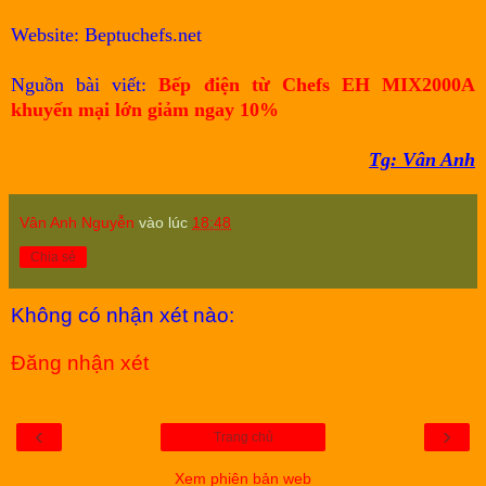
Website: Beptuchefs.net
Nguồn bài viết:
Bếp điện từ Chefs EH MIX2000A
khuyến mại lớn giảm ngay 10%
Tg: Vân Anh
Vân Anh Nguyễn
vào lúc
18:48
Chia sẻ
Không có nhận xét nào:
Đăng nhận xét
‹
›
Trang chủ
Xem phiên bản web